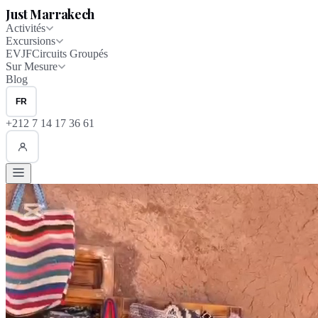
Just Marrakech
Activités
Excursions
EVJF
Circuits Groupés
Sur Mesure
Blog
FR
+212 7 14 17 36 61