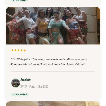
★
★
★
★
★
“
EVJF de folie. Hammam, dance orientale , dîner spectacle.
Réponse WhatsApp en 5 min à chaque fois. Merci Céline
”
Justine
EVJF · Paris · Mai 2026
Avis vérifié