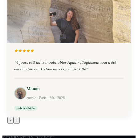
★
★
★
★
★
“
4 jours et 3 nuits inoubliables Agadir , Taghazout tout a été
géré au top par Céline merci on a just kiffé
”
Manon
couple · Paris · Mai. 2026
Avis vérifié
‹
›
RÉSERVATION DIRECTE