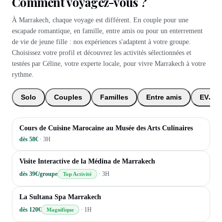
Comment voyagez-vous ?
À Marrakech, chaque voyage est différent. En couple pour une
escapade romantique, en famille, entre amis ou pour un enterrement
de vie de jeune fille : nos expériences s'adaptent à votre groupe.
Choisissez votre profil et découvrez les activités sélectionnées et
testées par Céline, votre experte locale, pour vivre Marrakech à votre
rythme.
Solo
Couples
Familles
Entre amis
EVJF 
CULTURELLES
Cours de Cuisine Marocaine au Musée des Arts Culinaires
dès 58€
·
3H
CULTURELLES
Visite Interactive de la Médina de Marrakech
dès 39€/groupe
·
3H
Top Activité
BIEN-ÊTRE
La Sultana Spa Marrakech
dès 120€
·
1H
Magnifique