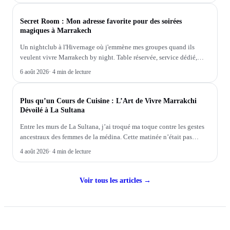
SOIRÉE
Secret Room : Mon adresse favorite pour des soirées
magiques à Marrakech
Un nightclub à l'Hivernage où j'emmène mes groupes quand ils
veulent vivre Marrakech by night. Table réservée, service dédié,
ambiance unique.
6 août 2026
·
4 min de lecture
COOKING CLASS
Plus qu’un Cours de Cuisine : L’Art de Vivre Marrakchi
Dévoilé à La Sultana
Entre les murs de La Sultana, j’ai troqué ma toque contre les gestes
ancestraux des femmes de la médina. Cette matinée n’était pas
qu’une leçon de cuisine, mais une immersion intime dans l’âme
4 août 2026
·
4 min de lecture
culinaire de Marrakech.
Voir tous les articles →