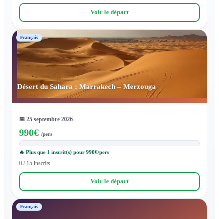
Voir le départ
Français
Désert du Sahara : Marrakech – Merzouga
📅
25 septembre 2026
990
€
/pers
🔥 Plus que 1 inscrit(s) pour 990€/pers
0 / 15 inscrits
Voir le départ
Français