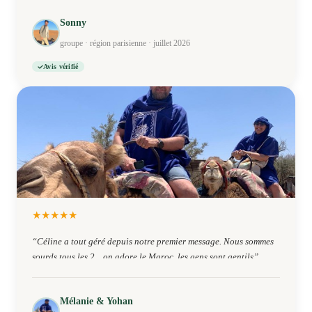
Sonny
groupe · région parisienne · juillet 2026
Avis vérifié
★
★
★
★
★
“
Céline a tout géré depuis notre premier message. Nous sommes
sourds tous les 2 .. on adore le Maroc ,les gens sont gentils
”
Mélanie & Yohan