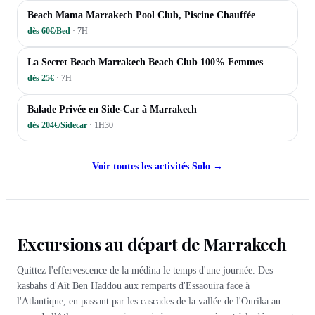
PISCINES
Beach Mama Marrakech Pool Club, Piscine Chauffée
dès 60€/Bed
·
7H
PISCINES
La Secret Beach Marrakech Beach Club 100% Femmes
dès 25€
·
7H
MARRAKECH INSOLITE
Balade Privée en Side-Car à Marrakech
dès 204€/Sidecar
·
1H30
Voir toutes les activités
Solo
→
Excursions au départ de Marrakech
Quittez l'effervescence de la médina le temps d'une journée. Des
kasbahs d'Aït Ben Haddou aux remparts d'Essaouira face à
l'Atlantique, en passant par les cascades de la vallée de l'Ourika au