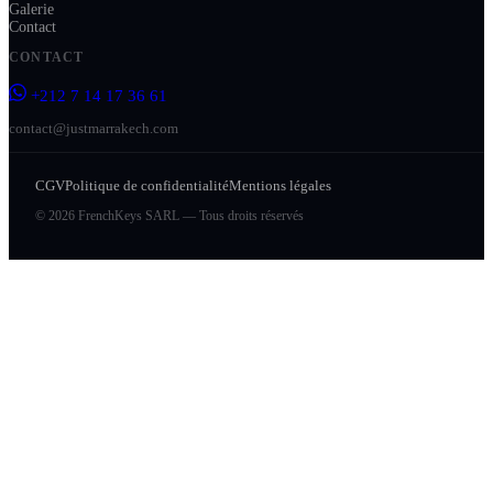
Galerie
Contact
CONTACT
+212 7 14 17 36 61
contact@justmarrakech.com
CGV
Politique de confidentialité
Mentions légales
© 2026 FrenchKeys SARL — Tous droits réservés