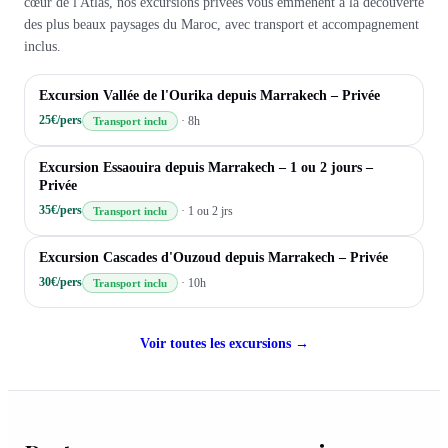
cœur de l'Atlas, nos excursions privées vous emmènent à la découverte
des plus beaux paysages du Maroc, avec transport et accompagnement
inclus.
VALLÉE DE L'OURIKA
Excursion Vallée de l'Ourika depuis Marrakech – Privée
25€/pers
·
8h
Transport inclu
ESSAOUIRA – CÔTE ATLANTIQUE
Excursion Essaouira depuis Marrakech – 1 ou 2 jours –
Privée
35€/pers
·
1 ou 2 jrs
Transport inclu
CASCADES D'OUZOUD – MOYEN ATLAS
Excursion Cascades d'Ouzoud depuis Marrakech – Privée
30€/pers
·
10h
Transport inclu
Voir toutes les excursions →