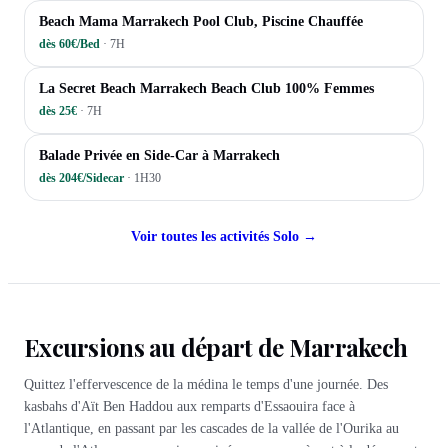
PISCINES
Beach Mama Marrakech Pool Club, Piscine Chauffée
dès 60€/Bed
·
7H
PISCINES
La Secret Beach Marrakech Beach Club 100% Femmes
dès 25€
·
7H
MARRAKECH INSOLITE
Balade Privée en Side-Car à Marrakech
dès 204€/Sidecar
·
1H30
Voir toutes les activités
Solo
→
Excursions au départ de Marrakech
Quittez l'effervescence de la médina le temps d'une journée. Des
kasbahs d'Aït Ben Haddou aux remparts d'Essaouira face à
l'Atlantique, en passant par les cascades de la vallée de l'Ourika au