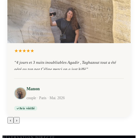
★
★
★
★
★
“
4 jours et 3 nuits inoubliables Agadir , Taghazout tout a été
géré au top par Céline merci on a just kiffé
”
Manon
couple · Paris · Mai. 2026
Avis vérifié
‹
›
RÉSERVATION DIRECTE