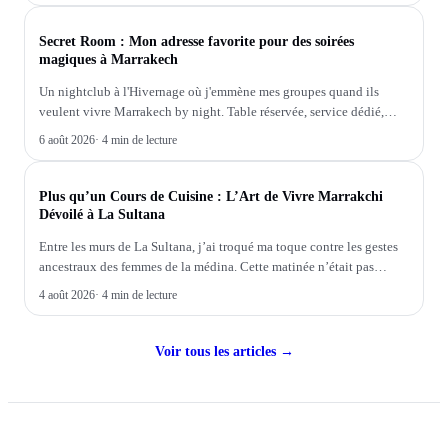
SOIRÉE
Secret Room : Mon adresse favorite pour des soirées
magiques à Marrakech
Un nightclub à l'Hivernage où j'emmène mes groupes quand ils
veulent vivre Marrakech by night. Table réservée, service dédié,
ambiance unique.
6 août 2026
·
4 min de lecture
COOKING CLASS
Plus qu’un Cours de Cuisine : L’Art de Vivre Marrakchi
Dévoilé à La Sultana
Entre les murs de La Sultana, j’ai troqué ma toque contre les gestes
ancestraux des femmes de la médina. Cette matinée n’était pas
qu’une leçon de cuisine, mais une immersion intime dans l’âme
4 août 2026
·
4 min de lecture
culinaire de Marrakech.
Voir tous les articles →