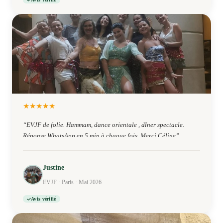
★
★
★
★
★
“
EVJF de folie. Hammam, dance orientale , dîner spectacle.
Réponse WhatsApp en 5 min à chaque fois. Merci Céline
”
Justine
EVJF · Paris · Mai 2026
Avis vérifié