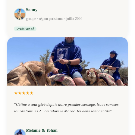
Sonny
groupe · région parisienne · juillet 2026
Avis vérifié
★
★
★
★
★
“
Céline a tout géré depuis notre premier message. Nous sommes
sourds tous les 2 .. on adore le Maroc ,les gens sont gentils
”
Mélanie & Yohan