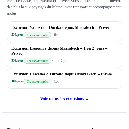
cœur de l'Atlas, nos excursions privées vous emmènent à la découverte
des plus beaux paysages du Maroc, avec transport et accompagnement
inclus.
VALLÉE DE L'OURIKA
Excursion Vallée de l'Ourika depuis Marrakech – Privée
25€/pers
·
8h
Transport inclu
ESSAOUIRA – CÔTE ATLANTIQUE
Excursion Essaouira depuis Marrakech – 1 ou 2 jours –
Privée
35€/pers
·
1 ou 2 jrs
Transport inclu
CASCADES D'OUZOUD – MOYEN ATLAS
Excursion Cascades d'Ouzoud depuis Marrakech – Privée
30€/pers
·
10h
Transport inclu
Voir toutes les excursions →