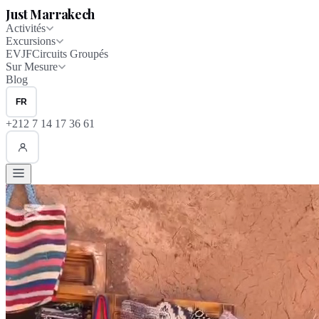
Just Marrakech
Activités
Excursions
EVJF
Circuits Groupés
Sur Mesure
Blog
FR
+212 7 14 17 36 61