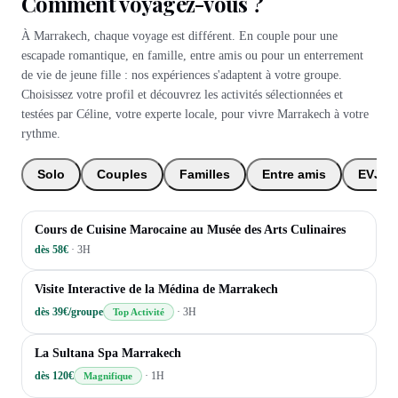
Comment voyagez-vous ?
À Marrakech, chaque voyage est différent. En couple pour une
escapade romantique, en famille, entre amis ou pour un enterrement
de vie de jeune fille : nos expériences s'adaptent à votre groupe.
Choisissez votre profil et découvrez les activités sélectionnées et
testées par Céline, votre experte locale, pour vivre Marrakech à votre
rythme.
Solo
Couples
Familles
Entre amis
EVJF 
CULTURELLES
Cours de Cuisine Marocaine au Musée des Arts Culinaires
dès 58€
·
3H
CULTURELLES
Visite Interactive de la Médina de Marrakech
dès 39€/groupe
·
3H
Top Activité
BIEN-ÊTRE
La Sultana Spa Marrakech
dès 120€
·
1H
Magnifique