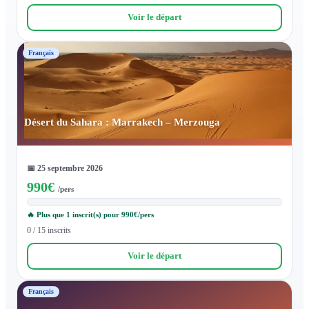
Voir le départ
Français
Désert du Sahara : Marrakech – Merzouga
📅
25 septembre 2026
990
€
/pers
🔥 Plus que 1 inscrit(s) pour 990€/pers
0 / 15 inscrits
Voir le départ
Français